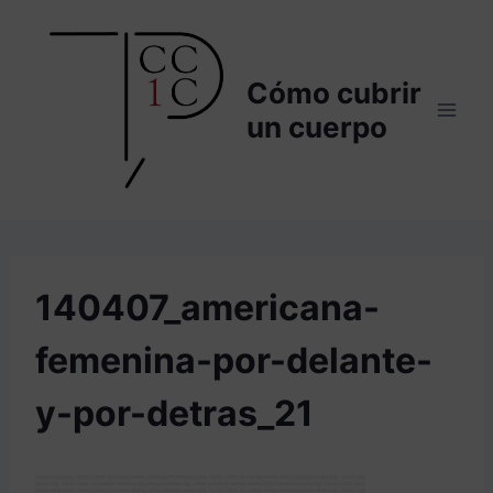
Saltar
al
contenido
Cómo cubrir
un cuerpo
140407_americana-
femenina-por-delante-
y-por-detras_21