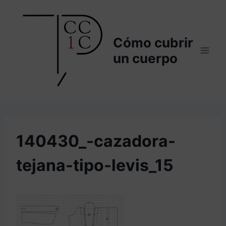
Saltar
al
contenido
Cómo cubrir
un cuerpo
140430_-cazadora-
tejana-tipo-levis_15