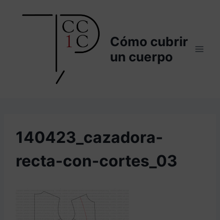
Saltar
al
contenido
Cómo cubrir
un cuerpo
140423_cazadora-
recta-con-cortes_03