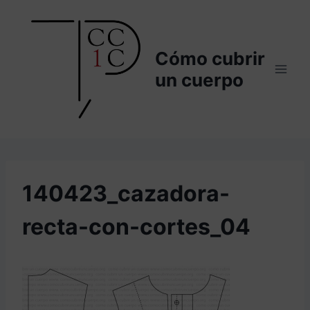
Saltar
al
contenido
Cómo cubrir
un cuerpo
140423_cazadora-
recta-con-cortes_04