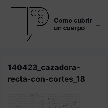
Saltar
al
contenido
Cómo cubrir
un cuerpo
140423_cazadora-
recta-con-cortes_18