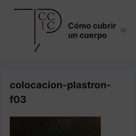
Saltar
al
contenido
Cómo cubrir
un cuerpo
colocacion-plastron-
f03