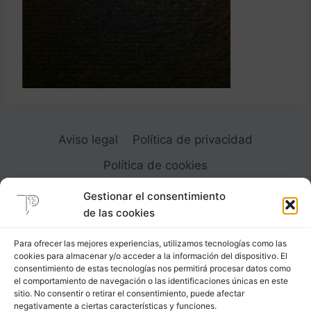
Aviso legal
Política de privacidad
Política de cookies
Gestionar el consentimiento
de las cookies
Para ofrecer las mejores experiencias, utilizamos tecnologías como las
cookies para almacenar y/o acceder a la información del dispositivo. El
Carrer Provença, 183
consentimiento de estas tecnologías nos permitirá procesar datos como
el comportamiento de navegación o las identificaciones únicas en este
08036 - Barcelona (Espana)
sitio. No consentir o retirar el consentimiento, puede afectar
negativamente a ciertas características y funciones.