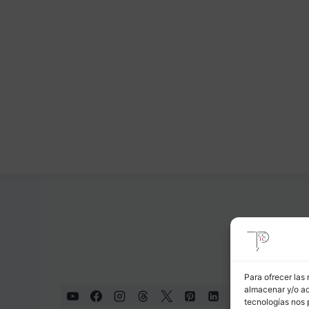
Para ofrecer las
almacenar y/o ac
tecnologías nos 