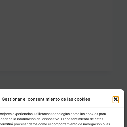
Gestionar el consentimiento de las cookies
Carrer Provença, 183
08036 - Barcelona (Espana)
 mejores experiencias, utilizamos tecnologías como las cookies para
ceder a la información del dispositivo. El consentimiento de estas
permitirá procesar datos como el comportamiento de navegación o las
Tel
&
Whatsapp