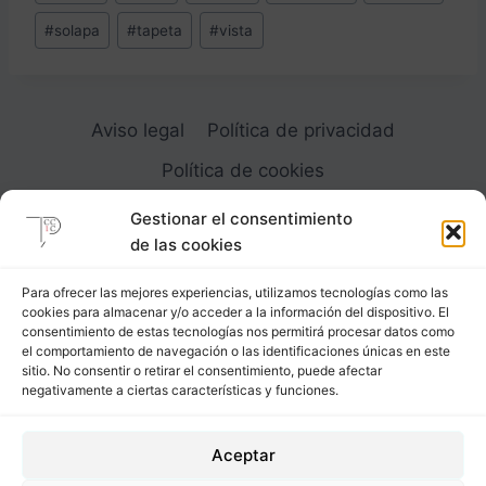
#
solapa
#
tapeta
#
vista
Aviso legal
Política de privacidad
Política de cookies
Gestionar el consentimiento
de las cookies
Para ofrecer las mejores experiencias, utilizamos tecnologías como las
cookies para almacenar y/o acceder a la información del dispositivo. El
Carrer Provença, 183
consentimiento de estas tecnologías nos permitirá procesar datos como
el comportamiento de navegación o las identificaciones únicas en este
08036 - Barcelona (Espana)
sitio. No consentir o retirar el consentimiento, puede afectar
negativamente a ciertas características y funciones.
Tel
&
Whatsapp
+34 - 683 23 53 59
Aceptar
info@comocubriruncuerpo.org