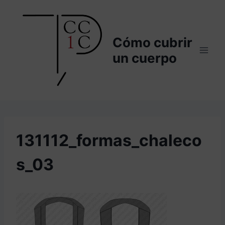
Saltar
al
contenido
Cómo cubrir
un cuerpo
131112_formas_chaleco
s_03