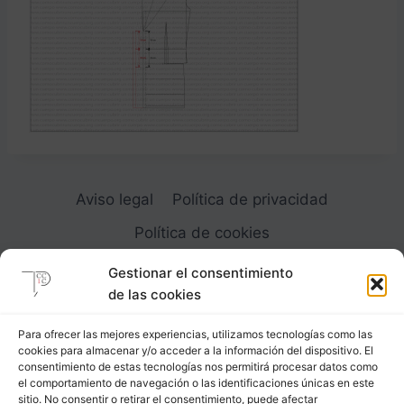
Aviso legal
Política de privacidad
Política de cookies
Gestionar el consentimiento
de las cookies
Para ofrecer las mejores experiencias, utilizamos tecnologías como las
cookies para almacenar y/o acceder a la información del dispositivo. El
Carrer Provença, 183
consentimiento de estas tecnologías nos permitirá procesar datos como
el comportamiento de navegación o las identificaciones únicas en este
08036 - Barcelona (Espana)
sitio. No consentir o retirar el consentimiento, puede afectar