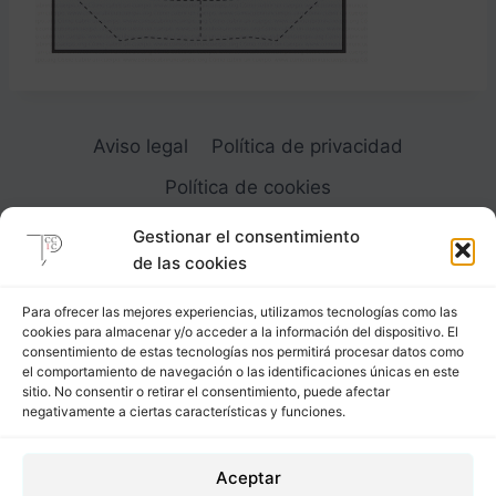
Aviso legal
Política de privacidad
Política de cookies
Gestionar el consentimiento
de las cookies
Para ofrecer las mejores experiencias, utilizamos tecnologías como las
cookies para almacenar y/o acceder a la información del dispositivo. El
Carrer Provença, 183
consentimiento de estas tecnologías nos permitirá procesar datos como
el comportamiento de navegación o las identificaciones únicas en este
08036 - Barcelona (Espana)
sitio. No consentir o retirar el consentimiento, puede afectar
negativamente a ciertas características y funciones.
Tel
&
Whatsapp
+34 - 683 23 53 59
Aceptar
info@comocubriruncuerpo.org