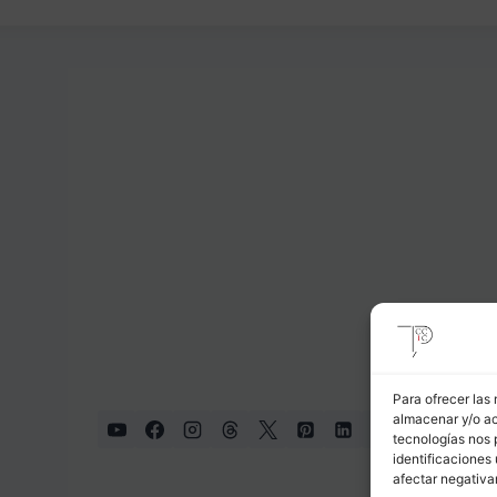
Para ofrecer las
almacenar y/o ac
tecnologías nos 
identificaciones 
afectar negativa