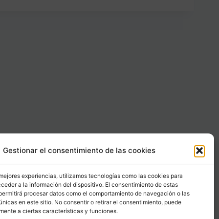
Gestionar el consentimiento de las cookies
Carrer Provença, 183
08036 - Barcelona (Espana)
 mejores experiencias, utilizamos tecnologías como las cookies para
ceder a la información del dispositivo. El consentimiento de estas
permitirá procesar datos como el comportamiento de navegación o las
Tel
&
Whatsapp
únicas en este sitio. No consentir o retirar el consentimiento, puede
+34 - 683 23 53 59
mente a ciertas características y funciones.