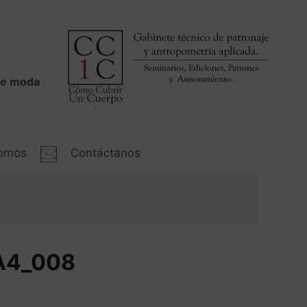
 de moda
somos
Contáctanos
_A4_008