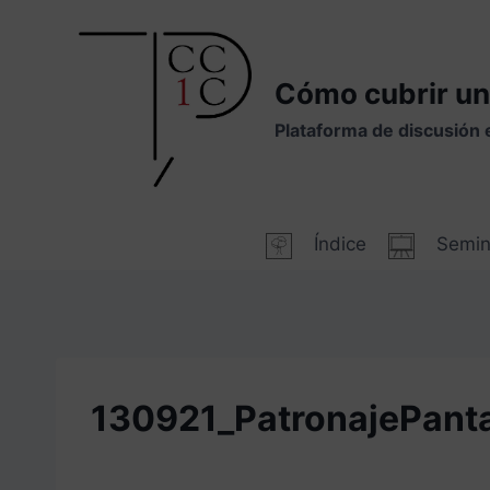
Saltar
al
contenido
Cómo cubrir un
Plataforma de discusión 
Índice
Semin
130921_PatronajePant