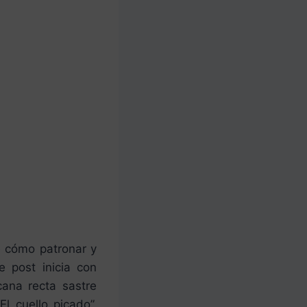
e cómo patronar y
e post inicia con
cana recta sastre
l cuello picado”,