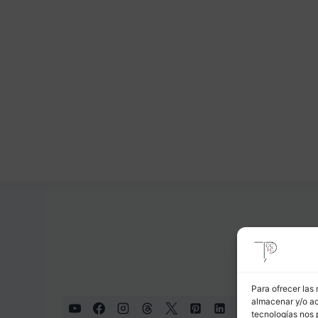
Para ofrecer las
almacenar y/o ac
tecnologías nos 