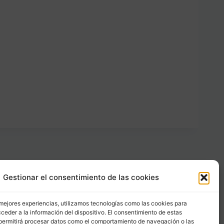
Gestionar el consentimiento de las cookies
Carrer Provença, 183
08036 - Barcelona (Espana)
 mejores experiencias, utilizamos tecnologías como las cookies para
ceder a la información del dispositivo. El consentimiento de estas
permitirá procesar datos como el comportamiento de navegación o las
Tel
&
Whatsapp