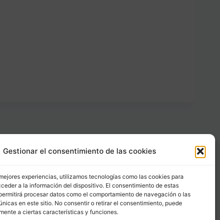
Gestionar el consentimiento de las cookies
Carrer Provença, 183
08036 - Barcelona (Espana)
 mejores experiencias, utilizamos tecnologías como las cookies para
ceder a la información del dispositivo. El consentimiento de estas
permitirá procesar datos como el comportamiento de navegación o las
Tel
&
Whatsapp
únicas en este sitio. No consentir o retirar el consentimiento, puede
+34 - 683 23 53 59
mente a ciertas características y funciones.