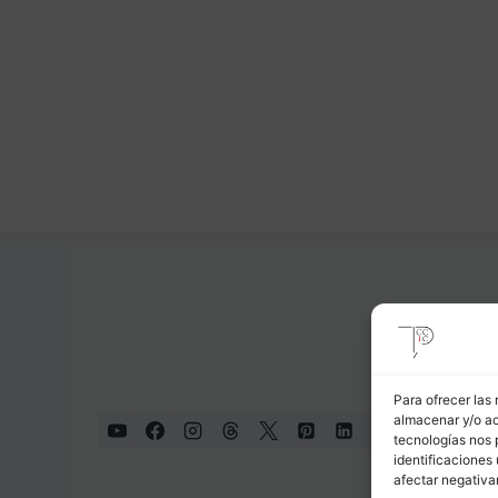
Para ofrecer las
almacenar y/o ac
tecnologías nos 
identificaciones 
afectar negativa