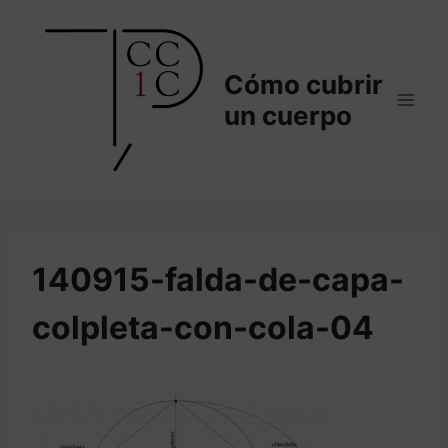
Saltar
al
contenido
Cómo cubrir
un cuerpo
140915-falda-de-capa-
colpleta-con-cola-04