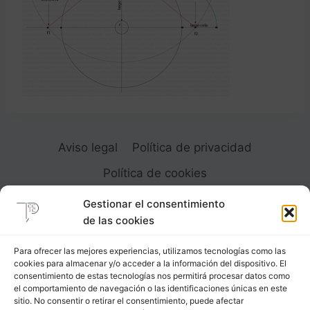
Aviso legal
Política de privacidad
Política de cookies
Gestionar el consentimiento
de las cookies
Para ofrecer las mejores experiencias, utilizamos tecnologías como las
cookies para almacenar y/o acceder a la información del dispositivo. El
Carrer Provença, 183
consentimiento de estas tecnologías nos permitirá procesar datos como
el comportamiento de navegación o las identificaciones únicas en este
08036 - Barcelona (Espana)
sitio. No consentir o retirar el consentimiento, puede afectar