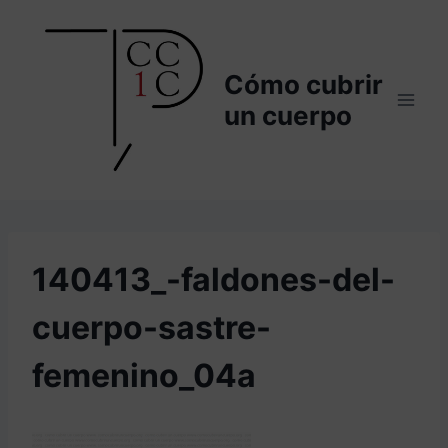
Saltar
al
contenido
Cómo cubrir
un cuerpo
140413_-faldones-del-
cuerpo-sastre-
femenino_04a