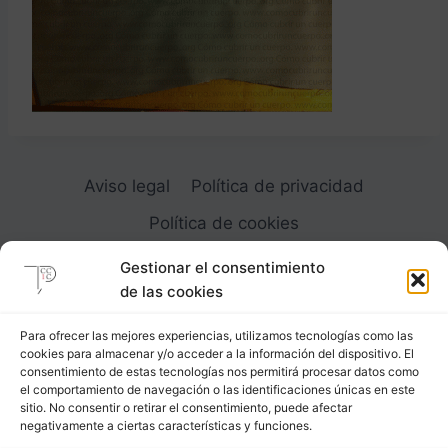
Aviso legal
Política de privacidad
Política de cookies
Gestionar el consentimiento
de las cookies
Para ofrecer las mejores experiencias, utilizamos tecnologías como las
cookies para almacenar y/o acceder a la información del dispositivo. El
Carrer Provença, 183
consentimiento de estas tecnologías nos permitirá procesar datos como
el comportamiento de navegación o las identificaciones únicas en este
08036 - Barcelona (Espana)
sitio. No consentir o retirar el consentimiento, puede afectar
negativamente a ciertas características y funciones.
Tel
&
Whatsapp