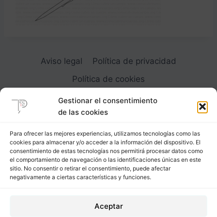
Aviso legal
Política de privacidad
Política de cookies
Gestionar el consentimiento
de las cookies
Para ofrecer las mejores experiencias, utilizamos tecnologías como las
cookies para almacenar y/o acceder a la información del dispositivo. El
Carrer Provença, 183
consentimiento de estas tecnologías nos permitirá procesar datos como
el comportamiento de navegación o las identificaciones únicas en este
08036 - Barcelona (Espana)
sitio. No consentir o retirar el consentimiento, puede afectar
negativamente a ciertas características y funciones.
Tel
&
Whatsapp
+34 - 683 23 53 59
Aceptar
info@comocubriruncuerpo.org