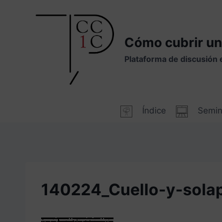
Saltar
al
contenido
Cómo cubrir un
Plataforma de discusión 
Índice
Semin
140224_Cuello-y-sola