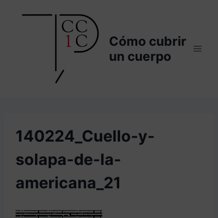
Saltar
al
contenido
Cómo cubrir
un cuerpo
140224_Cuello-y-
solapa-de-la-
americana_21