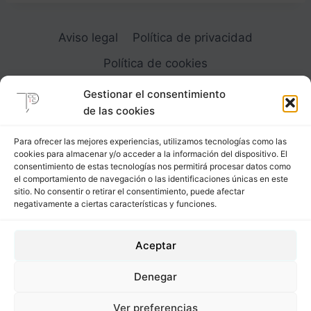
Aviso legal
Política de privacidad
Política de cookies
Gestionar el consentimiento
de las cookies
Para ofrecer las mejores experiencias, utilizamos tecnologías como las
cookies para almacenar y/o acceder a la información del dispositivo. El
Carrer Provença, 183
consentimiento de estas tecnologías nos permitirá procesar datos como
el comportamiento de navegación o las identificaciones únicas en este
08036 - Barcelona (Espana)
sitio. No consentir o retirar el consentimiento, puede afectar
negativamente a ciertas características y funciones.
Tel
&
Whatsapp
+34 - 683 23 53 59
Aceptar
info@comocubriruncuerpo.org
Denegar
2012 - 2026 © Cómo cubrir un cuerpo. Todos los
Ver preferencias