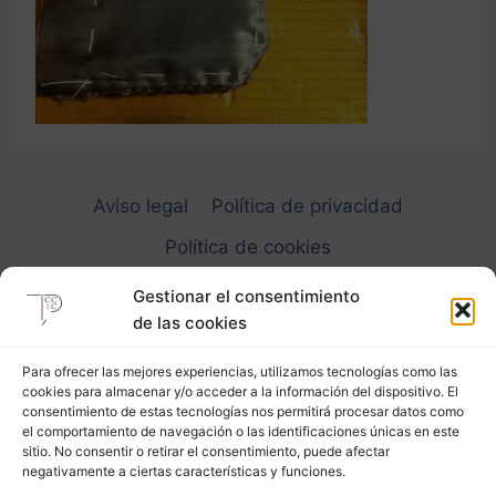
Aviso legal
Política de privacidad
Política de cookies
Gestionar el consentimiento
de las cookies
Para ofrecer las mejores experiencias, utilizamos tecnologías como las
cookies para almacenar y/o acceder a la información del dispositivo. El
Carrer Provença, 183
consentimiento de estas tecnologías nos permitirá procesar datos como
el comportamiento de navegación o las identificaciones únicas en este
08036 - Barcelona (Espana)
sitio. No consentir o retirar el consentimiento, puede afectar
negativamente a ciertas características y funciones.
Tel
&
Whatsapp