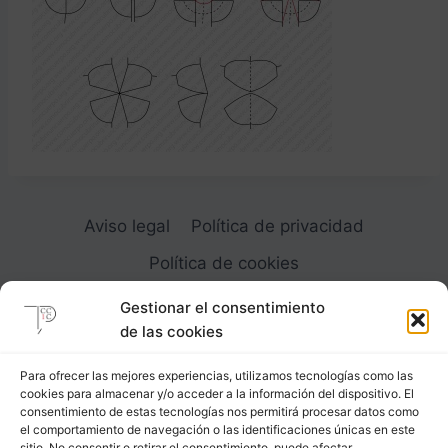
Aviso legal
Política de privacidad
Política de cookies
Gestionar el consentimiento
de las cookies
Para ofrecer las mejores experiencias, utilizamos tecnologías como las
cookies para almacenar y/o acceder a la información del dispositivo. El
Carrer Provença, 183
consentimiento de estas tecnologías nos permitirá procesar datos como
el comportamiento de navegación o las identificaciones únicas en este
08036 - Barcelona (Espana)
sitio. No consentir o retirar el consentimiento, puede afectar