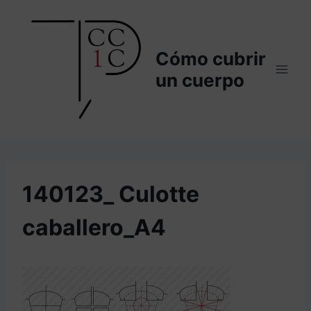
Saltar
al
contenido
Cómo cubrir
un cuerpo
140123_ Culotte
caballero_A4