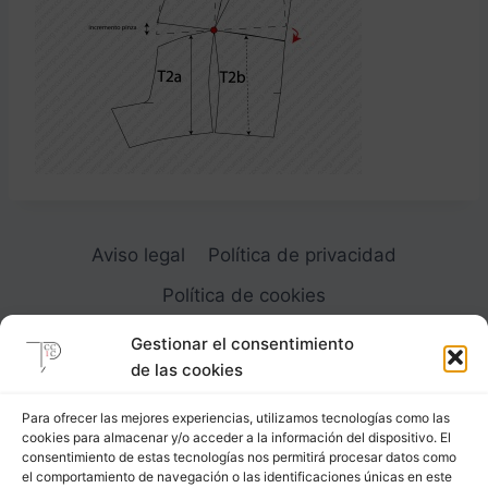
Aviso legal
Política de privacidad
Política de cookies
Gestionar el consentimiento
de las cookies
Para ofrecer las mejores experiencias, utilizamos tecnologías como las
cookies para almacenar y/o acceder a la información del dispositivo. El
Carrer Provença, 183
consentimiento de estas tecnologías nos permitirá procesar datos como
el comportamiento de navegación o las identificaciones únicas en este
08036 - Barcelona (Espana)