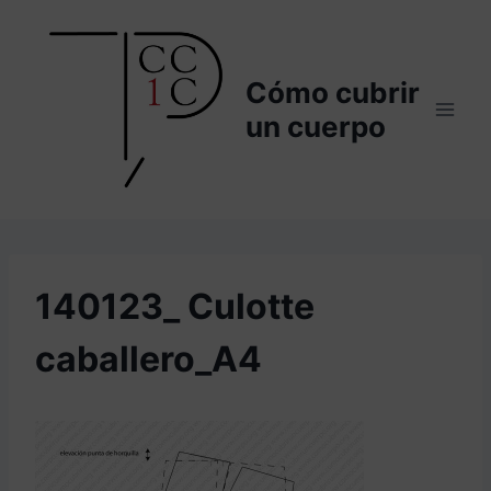
Saltar
al
contenido
Cómo cubrir
un cuerpo
140123_ Culotte
caballero_A4