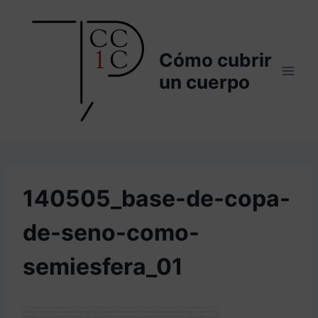
Saltar
al
contenido
Cómo cubrir
un cuerpo
140505_base-de-copa-
de-seno-como-
semiesfera_01