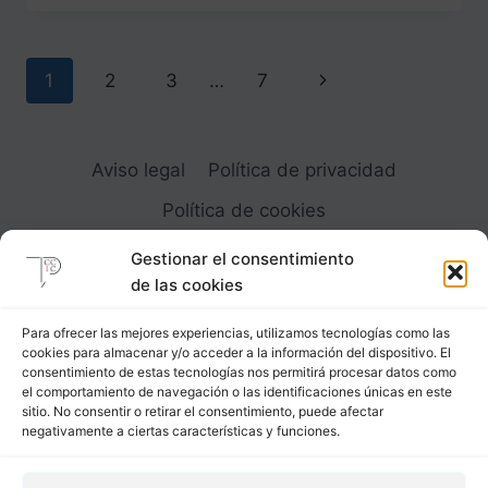
LA
BASE
DEL
Navegación
Siguiente
1
2
3
…
7
BUSTIER
de
página
página
Aviso legal
Política de privacidad
Política de cookies
Gestionar el consentimiento
de las cookies
Para ofrecer las mejores experiencias, utilizamos tecnologías como las
cookies para almacenar y/o acceder a la información del dispositivo. El
Carrer Provença, 183
consentimiento de estas tecnologías nos permitirá procesar datos como
el comportamiento de navegación o las identificaciones únicas en este
08036 - Barcelona (Espana)
sitio. No consentir o retirar el consentimiento, puede afectar
negativamente a ciertas características y funciones.
Tel
&
Whatsapp
+34 - 683 23 53 59