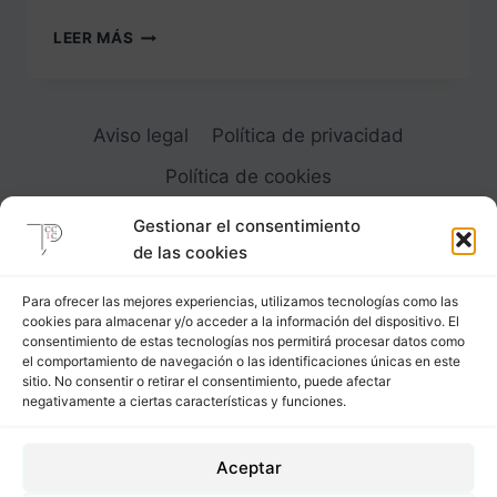
DESPIECE
LEER MÁS
5
LOS
BOLSILLOS
Y
Aviso legal
Política de privacidad
SUS
FONDOS
Política de cookies
EL
BOLSILLO
Gestionar el consentimiento
TRASERO
de las cookies
DE
VIVOS
Para ofrecer las mejores experiencias, utilizamos tecnologías como las
cookies para almacenar y/o acceder a la información del dispositivo. El
Carrer Provença, 183
consentimiento de estas tecnologías nos permitirá procesar datos como
el comportamiento de navegación o las identificaciones únicas en este
08036 - Barcelona (Espana)
sitio. No consentir o retirar el consentimiento, puede afectar
negativamente a ciertas características y funciones.
Tel
&
Whatsapp
+34 - 683 23 53 59
Aceptar
info@comocubriruncuerpo.org