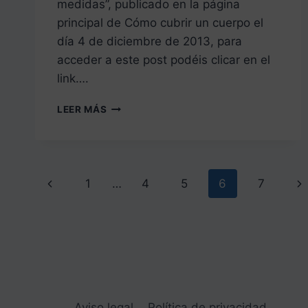
medidas”, publicado en la página
principal de Cómo cubrir un cuerpo el
día 4 de diciembre de 2013, para
acceder a este post podéis clicar en el
link….
TRAZADO
LEER MÁS
DE
LA
ESPALDA
DEL
Navegación
TRAJE
Página
Si
1
…
4
5
6
7
DE
de
CABALLERO
anterior
pá
DE
página
1855
Aviso legal
Política de privacidad