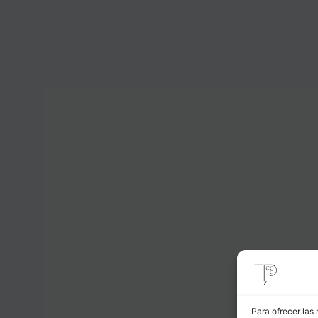
guiente
gina
Para ofrecer las