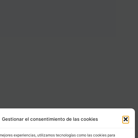
Gestionar el consentimiento de las cookies
Carrer Provença, 183
08036 - Barcelona (Espana)
 mejores experiencias, utilizamos tecnologías como las cookies para