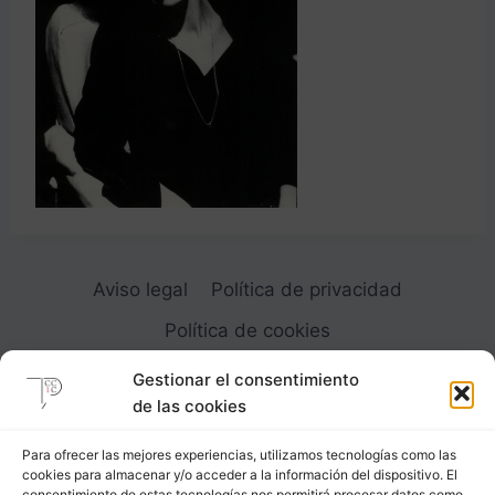
Aviso legal
Política de privacidad
Política de cookies
Gestionar el consentimiento
de las cookies
Para ofrecer las mejores experiencias, utilizamos tecnologías como las
cookies para almacenar y/o acceder a la información del dispositivo. El
Carrer Provença, 183
consentimiento de estas tecnologías nos permitirá procesar datos como