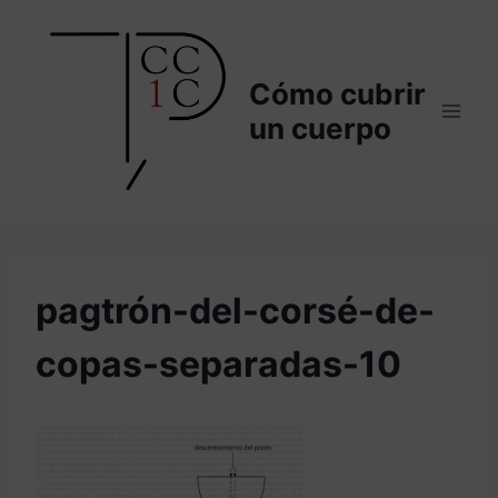
Saltar
al
contenido
Cómo cubrir
un cuerpo
pagtrón-del-corsé-de-
copas-separadas-10