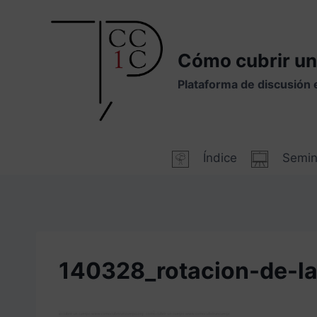
Saltar
al
contenido
Cómo cubrir un
Plataforma de discusión 
Índice
Semin
140328_rotacion-de-l