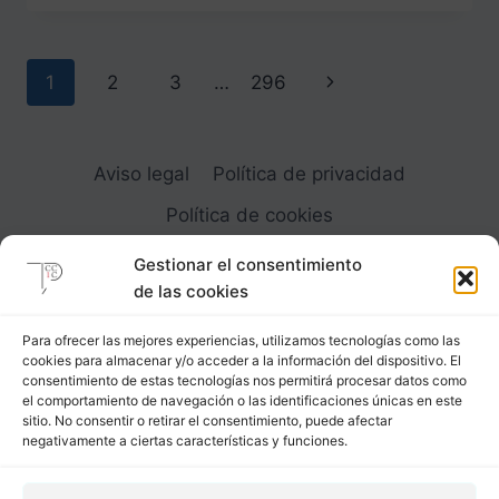
PAÑOS
REGULARES
CON
Navegación
Siguiente
1
2
3
…
296
NESGAS
INTEGRADAS
de
página
página
Aviso legal
Política de privacidad
Política de cookies
Gestionar el consentimiento
de las cookies
Para ofrecer las mejores experiencias, utilizamos tecnologías como las
cookies para almacenar y/o acceder a la información del dispositivo. El
Carrer Provença, 183
consentimiento de estas tecnologías nos permitirá procesar datos como
el comportamiento de navegación o las identificaciones únicas en este
08036 - Barcelona (Espana)
sitio. No consentir o retirar el consentimiento, puede afectar
negativamente a ciertas características y funciones.
Tel
&
Whatsapp
+34 - 683 23 53 59