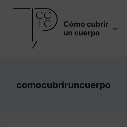
Saltar
al
contenido
Cómo cubrir
un cuerpo
comocubriruncuerpo