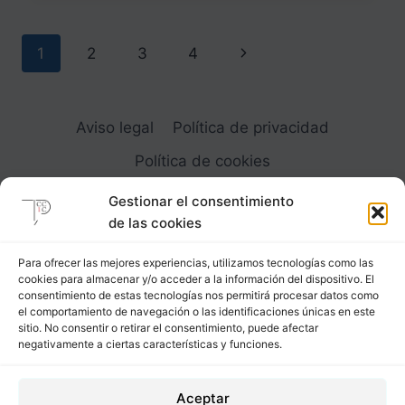
HOMBRE
Navegación
Siguiente
1
2
3
4
de
página
página
Aviso legal
Política de privacidad
Política de cookies
Gestionar el consentimiento
de las cookies
Para ofrecer las mejores experiencias, utilizamos tecnologías como las
cookies para almacenar y/o acceder a la información del dispositivo. El
Carrer Provença, 183
consentimiento de estas tecnologías nos permitirá procesar datos como
el comportamiento de navegación o las identificaciones únicas en este
08036 - Barcelona (Espana)
sitio. No consentir o retirar el consentimiento, puede afectar
negativamente a ciertas características y funciones.
Tel
&
Whatsapp
+34 - 683 23 53 59
Aceptar