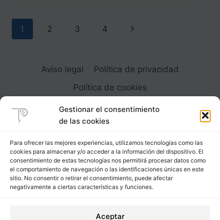
HOMBRE
Navegación
Siguiente
1
2
3
4
de
página
página
Aviso legal
Política de privacidad
Política de cookies
Gestionar el consentimiento
de las cookies
Para ofrecer las mejores experiencias, utilizamos tecnologías como las
cookies para almacenar y/o acceder a la información del dispositivo. El
Carrer Provença, 183
consentimiento de estas tecnologías nos permitirá procesar datos como
el comportamiento de navegación o las identificaciones únicas en este
08036 - Barcelona (Espana)
sitio. No consentir o retirar el consentimiento, puede afectar
negativamente a ciertas características y funciones.
Tel
&
Whatsapp
+34 - 683 23 53 59
Aceptar