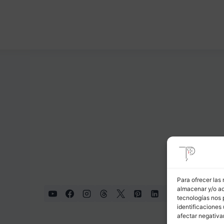
Para ofrecer las
almacenar y/o ac
tecnologías nos 
identificaciones 
afectar negativa