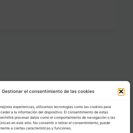
Gestionar el consentimiento de las cookies
Carrer Provença, 183
08036 - Barcelona (Espana)
 mejores experiencias, utilizamos tecnologías como las cookies para
ceder a la información del dispositivo. El consentimiento de estas
permitirá procesar datos como el comportamiento de navegación o las
Tel
&
Whatsapp
únicas en este sitio. No consentir o retirar el consentimiento, puede
+34 - 683 23 53 59
mente a ciertas características y funciones.