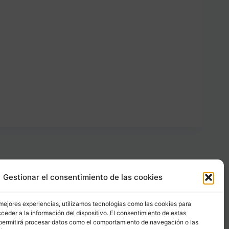
Gestionar el consentimiento de las cookies
Carrer Provença, 183
08036 - Barcelona (Espana)
 mejores experiencias, utilizamos tecnologías como las cookies para
ceder a la información del dispositivo. El consentimiento de estas
permitirá procesar datos como el comportamiento de navegación o las
Tel
&
Whatsapp