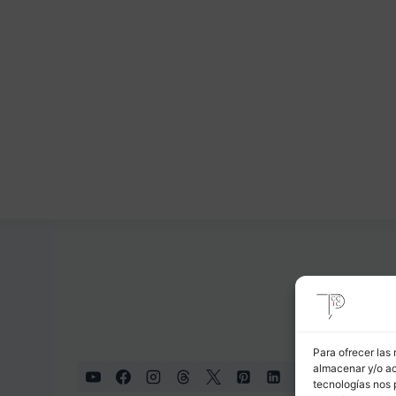
Para ofrecer las
almacenar y/o ac
tecnologías nos 