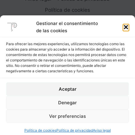
Política de cookies
Gestionar el consentimiento
de las cookies
Para ofrecer las mejores experiencias, utilizamos tecnologías como las
cookies para almacenar y/o acceder a la información del dispositivo. El
Carrer Provença, 183
consentimiento de estas tecnologías nos permitirá procesar datos como
el comportamiento de navegación o las identificaciones únicas en este
08036 - Barcelona (Espana)
sitio. No consentir o retirar el consentimiento, puede afectar
negativamente a ciertas características y funciones.
Tel
&
Whatsapp
+34 - 683 23 53 59
Aceptar
info@comocubriruncuerpo.org
Denegar
2012 - 2026 © Cómo cubrir un cuerpo. Todos los
Ver preferencias
derechos reservados.
Política de cookies
Política de privacidad
Aviso legal