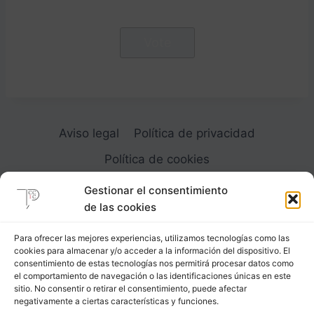
Aviso legal
Política de privacidad
Política de cookies
Gestionar el consentimiento
de las cookies
Para ofrecer las mejores experiencias, utilizamos tecnologías como las
cookies para almacenar y/o acceder a la información del dispositivo. El
Carrer Provença, 183
consentimiento de estas tecnologías nos permitirá procesar datos como
el comportamiento de navegación o las identificaciones únicas en este
08036 - Barcelona (Espana)
sitio. No consentir o retirar el consentimiento, puede afectar
negativamente a ciertas características y funciones.