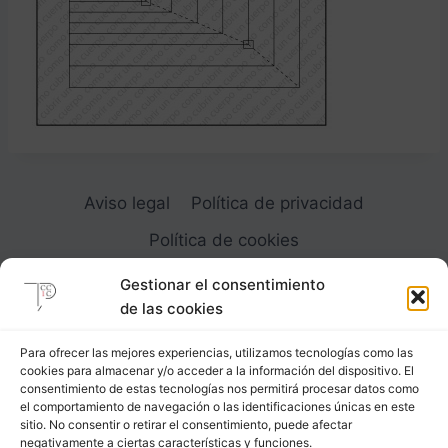
Aviso legal
Política de privacidad
Política de cookies
Gestionar el consentimiento
de las cookies
Para ofrecer las mejores experiencias, utilizamos tecnologías como las
cookies para almacenar y/o acceder a la información del dispositivo. El
Carrer Provença, 183
consentimiento de estas tecnologías nos permitirá procesar datos como
el comportamiento de navegación o las identificaciones únicas en este
08036 - Barcelona (Espana)
sitio. No consentir o retirar el consentimiento, puede afectar
negativamente a ciertas características y funciones.