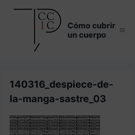
Saltar
al
contenido
Cómo cubrir
un cuerpo
140316_despiece-de-
la-manga-sastre_03