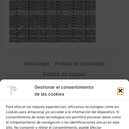
Aviso legal
Política de privacidad
Política de cookies
Gestionar el consentimiento
de las cookies
Para ofrecer las mejores experiencias, utilizamos tecnologías como las
cookies para almacenar y/o acceder a la información del dispositivo. El
Carrer Provença, 183
consentimiento de estas tecnologías nos permitirá procesar datos como
el comportamiento de navegación o las identificaciones únicas en este
08036 - Barcelona (Espana)
sitio. No consentir o retirar el consentimiento, puede afectar