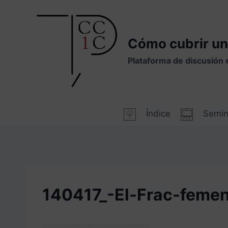
Saltar
al
contenido
Cómo cubrir un
Plataforma de discusión 
Índice
Semin
140417_-El-Frac-feme