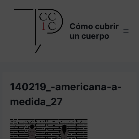
Saltar
al
contenido
Cómo cubrir
un cuerpo
140219_-americana-a-
medida_27