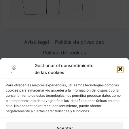
Aviso legal
Política de privacidad
Política de cookies
Gestionar el consentimiento
de las cookies
Para ofrecer las mejores experiencias, utilizamos tecnologías como las
cookies para almacenar y/o acceder a la información del dispositivo. El
Carrer Provença, 183
consentimiento de estas tecnologías nos permitirá procesar datos como
el comportamiento de navegación o las identificaciones únicas en este
08036 - Barcelona (Espana)
sitio. No consentir o retirar el consentimiento, puede afectar
negativamente a ciertas características y funciones.
Tel
&
Whatsapp
+34 - 683 23 53 59
Aceptar