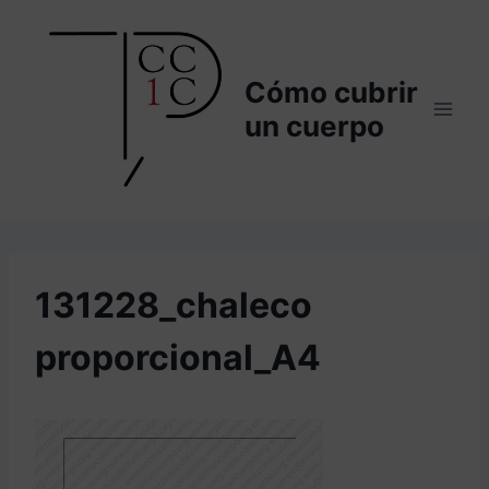
Saltar
al
contenido
Cómo cubrir
un cuerpo
131228_chaleco
proporcional_A4