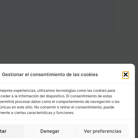
Gestionar el consentimiento de las cookies
Carrer Provença, 183
08036 - Barcelona (Espana)
 mejores experiencias, utilizamos tecnologías como las cookies para
ceder a la información del dispositivo. El consentimiento de estas
permitirá procesar datos como el comportamiento de navegación o las
Tel
&
Whatsapp
únicas en este sitio. No consentir o retirar el consentimiento, puede
+34 - 683 23 53 59
mente a ciertas características y funciones.
info@comocubriruncuerpo.org
tar
Denegar
Ver preferencias