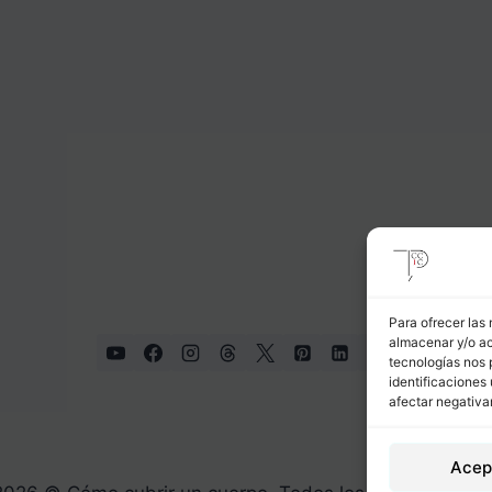
Para ofrecer las
almacenar y/o ac
tecnologías nos 
identificaciones 
afectar negativa
Acep