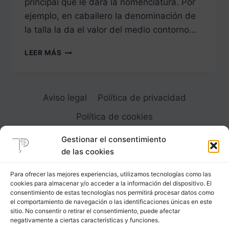
principal que le dará la nomenclatura. Por
ejemplo, en caballero la denominación de
la talla la da el valor del medio contorno…
LA
LEER MÁS
TALLA
LAS
TABLAS
DE
Aviso legal
Política de privacidad
MEDIDAS
PROPORCIONALES
Política de cookies
DE
SÍNTESIS
Gestionar el consentimiento
Y
de las cookies
ANTROPOMÉTRICAS
Para ofrecer las mejores experiencias, utilizamos tecnologías como las
cookies para almacenar y/o acceder a la información del dispositivo. El
Carrer Provença, 183
consentimiento de estas tecnologías nos permitirá procesar datos como
el comportamiento de navegación o las identificaciones únicas en este
08036 - Barcelona (Espana)
sitio. No consentir o retirar el consentimiento, puede afectar
negativamente a ciertas características y funciones.