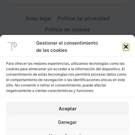
O
VOLADO
DE
Aviso legal
Política de privacidad
CARACOL
Política de cookies
Gestionar el consentimiento
de las cookies
Para ofrecer las mejores experiencias, utilizamos tecnologías como las
cookies para almacenar y/o acceder a la información del dispositivo. El
Carrer Provença, 183
consentimiento de estas tecnologías nos permitirá procesar datos como
el comportamiento de navegación o las identificaciones únicas en este
08036 - Barcelona (Espana)
sitio. No consentir o retirar el consentimiento, puede afectar
negativamente a ciertas características y funciones.
Tel
&
Whatsapp
+34 - 683 23 53 59
Aceptar
info@comocubriruncuerpo.org
Denegar
2012 - 2026 © Cómo cubrir un cuerpo. Todos los