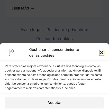
DESPIECE
LEER MÁS
4
LOS
BOLSILLOS
Y
Aviso legal
Política de privacidad
SUS
FONDOS
Política de cookies
EL
BOLSILLO
Gestionar el consentimiento
TEJANO
de las cookies
Para ofrecer las mejores experiencias, utilizamos tecnologías como las
cookies para almacenar y/o acceder a la información del dispositivo. El
Carrer Provença, 183
consentimiento de estas tecnologías nos permitirá procesar datos como
el comportamiento de navegación o las identificaciones únicas en este
08036 - Barcelona (Espana)
sitio. No consentir o retirar el consentimiento, puede afectar
negativamente a ciertas características y funciones.
Tel
&
Whatsapp
+34 - 683 23 53 59
Aceptar
info@comocubriruncuerpo.org