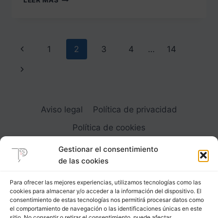
LEER MÁS
PANTALÓN
CON
PUENTE
PEQUEÑO
Navegación
Página
1
2
3
4
…
14
de
anterior
Siguiente
página
página
Aviso legal
Política de privacidad
Política de cookies
Gestionar el consentimiento
de las cookies
Para ofrecer las mejores experiencias, utilizamos tecnologías como las
cookies para almacenar y/o acceder a la información del dispositivo. El
Carrer Provença, 183
consentimiento de estas tecnologías nos permitirá procesar datos como
el comportamiento de navegación o las identificaciones únicas en este
08036 - Barcelona (Espana)
sitio. No consentir o retirar el consentimiento, puede afectar